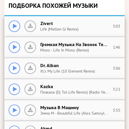
ПОДБОРКА ПОХОЖЕЙ МУЗЫКИ
Zivert
3:03
Life (Mellen Gi Remix)
Громкая Музыка На Звонок Телефона
1:46
Mono - Life In Mono (Remix)
Dr. Alban
3:06
It\'s My Life (10 Element Remix)
Kazka
3:21
Плакала (Dj Tol-Life Remix) (Radio Version)
Музыка В Машину
3:55
Эмма M - Beautiful Life (Alex Samoylov Remix)
Akmd