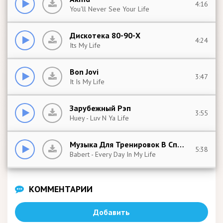
4:16
You'll Never See Your Life
Дискотека 80-90-Х
4:24
Its My Life
Bon Jovi
3:47
It Is My Life
Зарубежный Рэп
3:55
Huey - Luv N Ya Life
Музыка Для Тренировок В Спортзале
5:38
Babert - Every Day In My Life
КОММЕНТАРИИ
Добавить