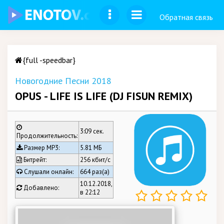
Обратная связь
{full -speedbar}
Новогодние Песни 2018
OPUS - LIFE IS LIFE (DJ FISUN REMIX)
3:09 сек.
Продолжительность:
Размер MP3:
5.81 МБ
Битрейт:
256 кбит/c
Слушали онлайн:
664 раз(а)
10.12.2018,
Добавлено:
в 22:12