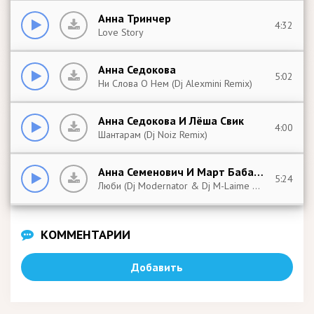
Анна Тринчер
4:32
Love Story
Анна Седокова
5:02
Ни Слова О Нем (Dj Alexmini Remix)
Анна Седокова И Лёша Свик
4:00
Шантарам (Dj Noiz Remix)
Анна Семенович И Март Бабаян
5:24
Люби (Dj Modernator & Dj M-Laime Feat Denis Efremov
КОММЕНТАРИИ
Добавить