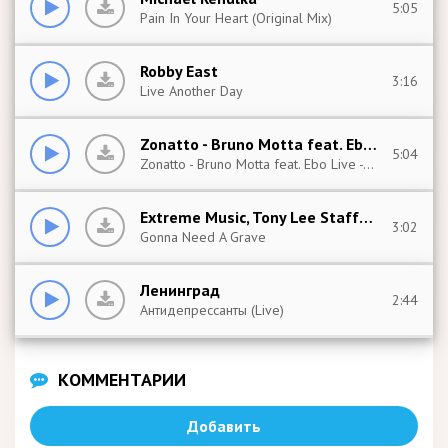
5:05
Pain In Your Heart (Original Mix)
Robby East
3:16
Live Another Day
Zonatto - Bruno Motta feat. Ebo Live
5:04
Zonatto - Bruno Motta feat. Ebo Live - Slow Motion (Sharapov Remix) (2019)
Extreme Music, Tony Lee Stafford Jr & Michael Dennis Smith, Nakia
3:02
Gonna Need A Grave
Ленинград
2:44
Антидепрессанты (Live)
КОММЕНТАРИИ
Добавить