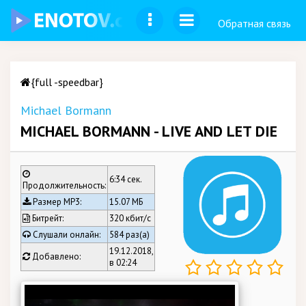
Обратная связь
{full -speedbar}
Michael Bormann
MICHAEL BORMANN - LIVE AND LET DIE
6:34 сек.
Продолжительность:
Размер MP3:
15.07 МБ
Битрейт:
320 кбит/c
Слушали онлайн:
584 раз(а)
19.12.2018,
Добавлено:
в 02:24