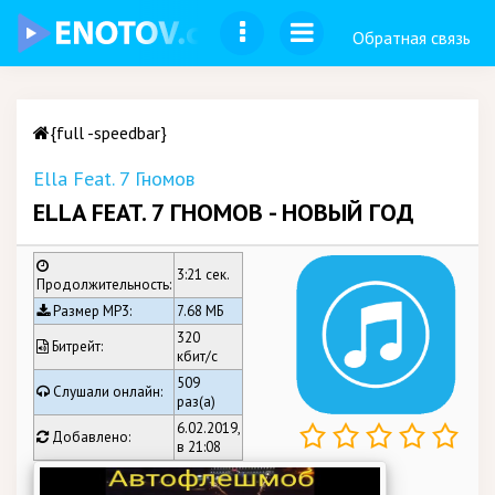
Обратная связь
{full -speedbar}
Ella Feat. 7 Гномов
ELLA FEAT. 7 ГНОМОВ - НОВЫЙ ГОД
3:21 сек.
Продолжительность:
Размер MP3:
7.68 МБ
320
Битрейт:
кбит/c
509
Слушали онлайн:
раз(а)
6.02.2019,
Добавлено:
в 21:08