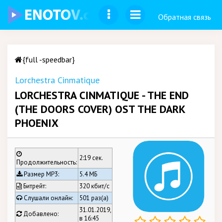
Обратная связь
{full -speedbar}
Lorchestra Cinmatique
LORCHESTRA CINMATIQUE - THE END
(THE DOORS COVER) OST THE DARK
PHOENIX
2:19 сек.
Продолжительность:
Размер MP3:
5.4 МБ
Битрейт:
320 кбит/c
Слушали онлайн:
501 раз(а)
31.01.2019,
Добавлено:
в 16:45