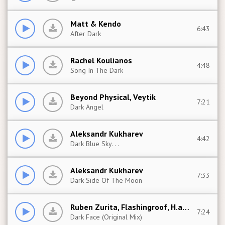
Matt & Kendo
6:43
After Dark
Rachel Koulianos
4:48
Song In The Dark
Beyond Physical, Veytik
7:21
Dark Angel
Aleksandr Kukharev
4:42
Dark Blue Sky. . .
Aleksandr Kukharev
7:33
Dark Side Of The Moon
Ruben Zurita, Flashingroof, H.a.n.t.
7:24
Dark Face (Original Mix)