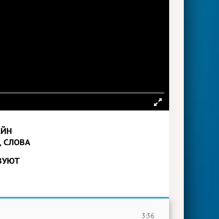
АЙН
ТВУЮТ
3:36