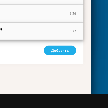
3:36
в)
3:37
Добавить