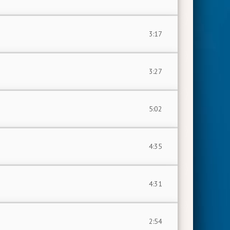
3:17
3:27
5:02
4:35
4:31
2:54