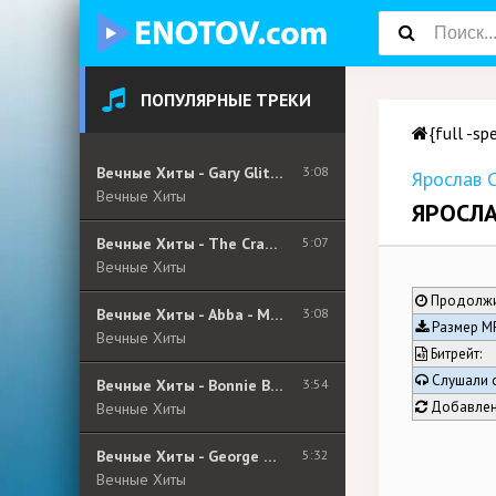
ПОПУЛЯРНЫЕ ТРЕКИ
{full -sp
Вечные Хиты - Gary Glitter - I Love You Love Me Love
3:08
Ярослав 
Вечные Хиты
ЯРОСЛА
Вечные Хиты - The Cranberries - Zombie (Album Version)
5:07
Вечные Хиты
Продолжи
Вечные Хиты - Abba - Money Money Money
3:08
Размер MP
Вечные Хиты
Битрейт:
Слушали 
Вечные Хиты - Bonnie Bianco & Pierre Cosso - Stay
3:54
Добавлен
Вечные Хиты
Вечные Хиты - George Michael - Older
5:32
Вечные Хиты