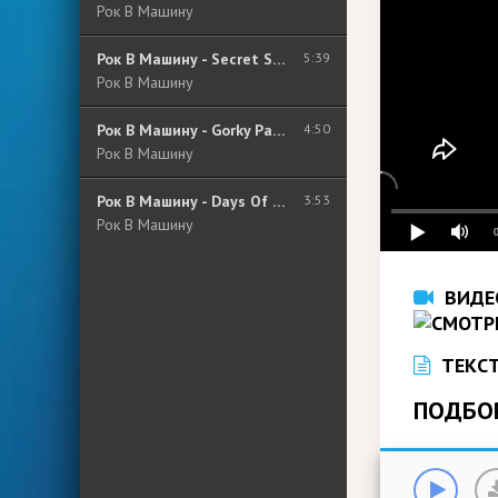
Рок В Машину
Рок В Машину - Secret Sphere - Courage
5:39
Рок В Машину
Рок В Машину - Gorky Park - Stranger
4:50
Рок В Машину
Рок В Машину - Days Of Jupiter - I Am Stone
3:53
Рок В Машину
ВИДЕ
ТЕКСТ
ПОДБО