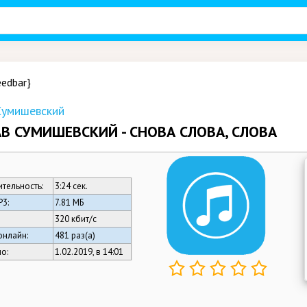
eedbar}
Сумишевский
В СУМИШЕВСКИЙ - СНОВА СЛОВА, СЛОВА
тельность:
3:24 сек.
3:
7.81 МБ
320 кбит/c
онлайн:
481 раз(а)
о:
1.02.2019, в 14:01