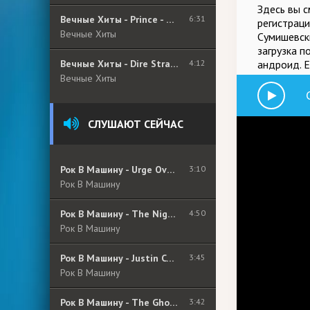
Здесь вы 
Вечные Хиты - Prince - Purple Rain
6:31
регистраци
Вечные Хиты
Сумишевски
загрузка п
Вечные Хиты - Dire Straits - Walk Of Life
4:12
андроид. Е
Вечные Хиты
СЛУШАЮТ СЕЙЧАС
Рок В Машину - Urge Overkill - Girl, You&#039;ll Be A Woman Soon
3:10
Рок В Машину
Рок В Машину - The Night Flight Orchestra - Sad State Of Affairs
4:50
Рок В Машину
Рок В Машину - Justin Cordle - Separate
3:45
Рок В Машину
Рок В Машину - The Ghost Peppers - Part Of Me
3:42