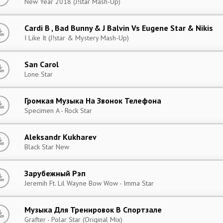
New Year 2018 (J!star Mash-Up)
Cardi B , Bad Bunny & J Balvin Vs Eugene Star & Nikis
I Like It (J!star & Mystery Mash-Up)
San Carol
Lone Star
Громкая Музыка На Звонок Телефона
Specimen A - Rock Star
Aleksandr Kukharev
Black Star New
Зарубежный Рэп
Jeremih Ft. Lil Wayne Bow Wow - Imma Star
Музыка Для Тренировок В Спортзале
Grafter - Polar Star (Original Mix)