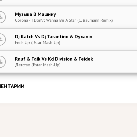
Музыка В Машину
Corona - I Don\'t Wanna Be A Star (C. Baumann Remix)
Dj Katch Vs Dj Tarantino & Dyxanin
Ends Up (J!star Mash-Up)
Rauf & Faik Vs Kd Division & Feidek
Детство (J!star Mash-Up)
ЕНТАРИИ