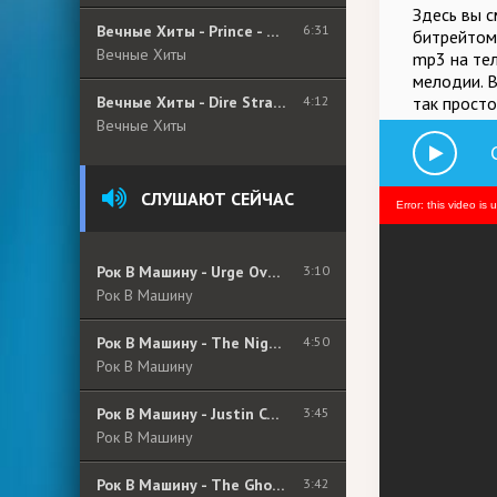
Здесь вы с
Вечные Хиты - Prince - Purple Rain
6:31
битрейтом 
Вечные Хиты
mp3 на тел
мелодии. 
Вечные Хиты - Dire Straits - Walk Of Life
4:12
так просто
Вечные Хиты
СЛУШАЮТ СЕЙЧАС
Error: this video is 
Рок В Машину - Urge Overkill - Girl, You&#039;ll Be A Woman Soon
3:10
Рок В Машину
Рок В Машину - The Night Flight Orchestra - Sad State Of Affairs
4:50
Рок В Машину
Рок В Машину - Justin Cordle - Separate
3:45
Рок В Машину
Рок В Машину - The Ghost Peppers - Part Of Me
3:42