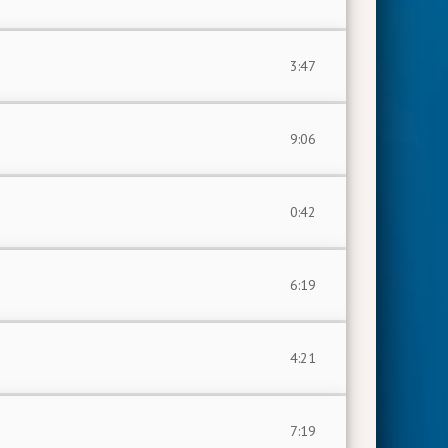
3:47
9:06
0:42
6:19
4:21
7:19