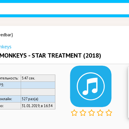
eedbar}
nkeys
 MONKEYS - STAR TREATMENT (2018)
тельность:
5:47 сек.
3:
онлайн:
527 раз(а)
о:
31.01.2019, в 16:34