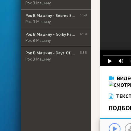
Рок В Машину
Рок В Машину - Secret Sphere - Courage
5:39
Рок В Машину
Рок В Машину - Gorky Park - Stranger
4:50
Рок В Машину
Рок В Машину - Days Of Jupiter - I Am Stone
3:53
Рок В Машину
ВИДЕ
ТЕКСТ
ПОДБО