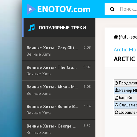
ПОПУЛЯРНЫЕ ТРЕКИ
{full -sp
Вечные Хиты - Gary Glitter - I Love You Love Me Love
3:08
Arctic Mo
Вечные Хиты
ARCTIC
Вечные Хиты - The Cranberries - Zombie (Album Version)
5:07
Вечные Хиты
Продолжи
Вечные Хиты - Abba - Money Money Money
3:08
Размер MP
Вечные Хиты
Битрейт:
Слушали 
Вечные Хиты - Bonnie Bianco & Pierre Cosso - Stay
3:54
Добавлен
Вечные Хиты
Вечные Хиты - George Michael - Older
5:32
Вечные Хиты