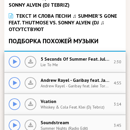
ТЕКСТ И СЛОВА ПЕСНИ ♫ SUMMER'S GONE
FEAT. THUTMOSE VS. SONNY ALVEN (DJ ♫
ОТСУТСТВУЮТ
ПОДБОРКА ПОХОЖЕЙ МУЗЫКИ
5 Seconds Of Summer Feat. Julia Michaels
2:30
Lie To Me
Andrew Rayel - Garibay feat. Jake Torrey
4:55
Andrew Rayel - Garibay feat. Jake Torrey - Last Summer (Andrew Rayel - DRYM Extended Club Mix) (2019)
Vcation
3:14
Whiskey & Cola Feat. Klei (Dj Tebriz)
Soundstream
3:45
Summer Nights (Radio Edit)