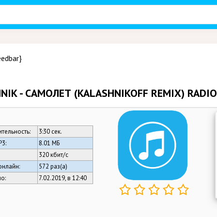
eedbar}
NIK - CАМОЛЕТ (KALASHNIKOFF REMIX) RADIO 
тельность:
3:30 сек.
3:
8.01 МБ
320 кбит/c
онлайн:
572 раз(а)
о:
7.02.2019, в 12:40