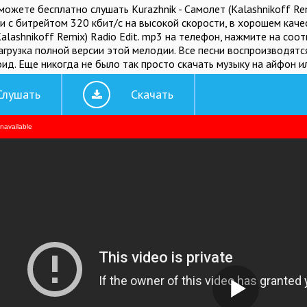
можете бесплатно слушать Kurazhnik - Cамолет (Kalashnikoff Re
и с битрейтом 320 кбит/c на высокой скорости, в хорошем качес
alashnikoff Remix) Radio Edit. mp3 на телефон, нажмите на соо
агрузка полной версии этой мелодии. Все песни воспроизводят
ид. Еще никогда не было так просто скачать музыку на айфон и
Слушать
Скачать
unavailable