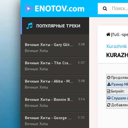
ПОПУЛЯРНЫЕ ТРЕКИ
{full -sp
Вечные Хиты - Gary Glitter - I Love You Love Me Love
3:08
Kurazhnik
Вечные Хиты
KURAZH
Вечные Хиты - The Cranberries - Zombie (Album Version)
5:07
Вечные Хиты
Продолжи
Вечные Хиты - Abba - Money Money Money
3:08
Размер MP
Вечные Хиты
Битрейт:
Слушали 
Вечные Хиты - Bonnie Bianco & Pierre Cosso - Stay
3:54
Добавлен
Вечные Хиты
Вечные Хиты - George Michael - Older
5:32
Вечные Хиты