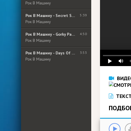
Рок В Машину
Рок В Машину - Secret Sphere - Courage
5:39
Рок В Машину
Рок В Машину - Gorky Park - Stranger
4:50
Рок В Машину
Рок В Машину - Days Of Jupiter - I Am Stone
3:53
Рок В Машину
ВИДЕ
ТЕКСТ
ПОДБО