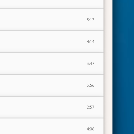
3:12
4:14
3:47
3:56
2:57
4:06