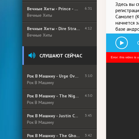
Здесь вы с
Вечные Хиты - Prince - Purple Rain
6:31
регистраци
Вечные Хиты
Cамолет (K
начнется з
Вечные Хиты - Dire Straits - Walk Of Life
4:12
базе андро
Вечные Хиты
СЛУШАЮТ СЕЙЧАС
Error: this video is 
Рок В Машину - Urge Overkill - Girl, You&#039;ll Be A Woman Soon
3:10
Рок В Машину
Рок В Машину - The Night Flight Orchestra - Sad State Of Affairs
4:50
Рок В Машину
Рок В Машину - Justin Cordle - Separate
3:45
Рок В Машину
Рок В Машину - The Ghost Peppers - Part Of Me
3:42