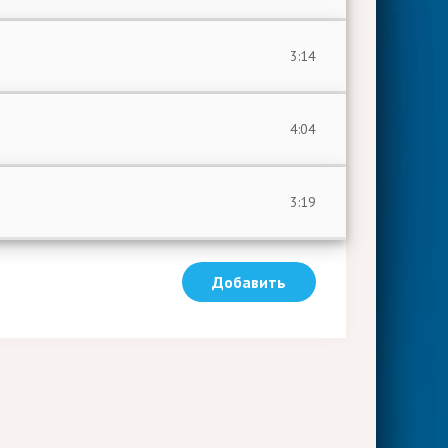
3:14
4:04
3:19
Добавить