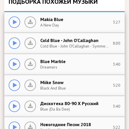
ПОДБОРКА ПОХОЖЕЙ МУЗЫКИ
Makia Blue
3:27
A New Day
Cold Blue - John O'Callaghan
8:00
Cold Blue - John O'Callaghan - Symmetric (Extended Mix) (2019)
Blue Marble
3:40
Dreamers
Miike Snow
5:20
Black And Blue
Дискотека 80-90 Х Русский
3:40
Blue (Da Ba Dee)
Новогодние Песни 2018
5:22