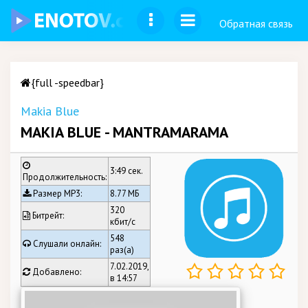
Обратная связь
{full -speedbar}
Makia Blue
MAKIA BLUE - MANTRAMARAMA
3:49 сек.
Продолжительность:
Размер MP3:
8.77 МБ
320
Битрейт:
кбит/c
548
Слушали онлайн:
раз(а)
7.02.2019,
Добавлено:
в 14:57