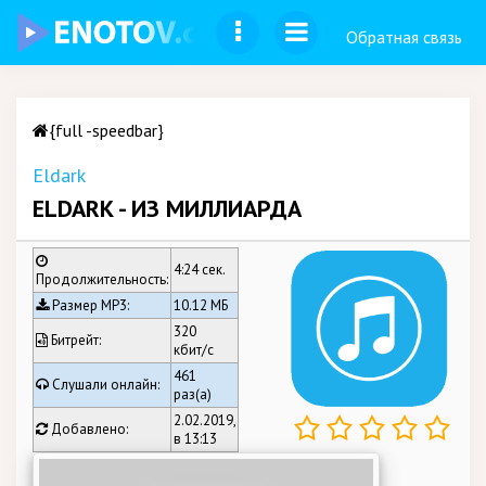
Обратная связь
{full -speedbar}
Eldark
ELDARK - ИЗ МИЛЛИАРДА
4:24 сек.
Продолжительность:
Размер MP3:
10.12 МБ
320
Битрейт:
кбит/c
461
Слушали онлайн:
раз(а)
2.02.2019,
Добавлено:
в 13:13