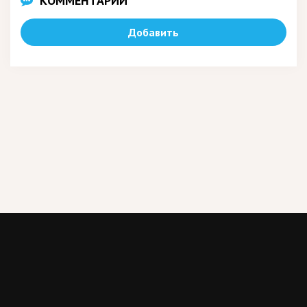
КОММЕНТАРИИ
Добавить
Все права принадлежат их авторам или законным
владельцам. 2019, enotov.com